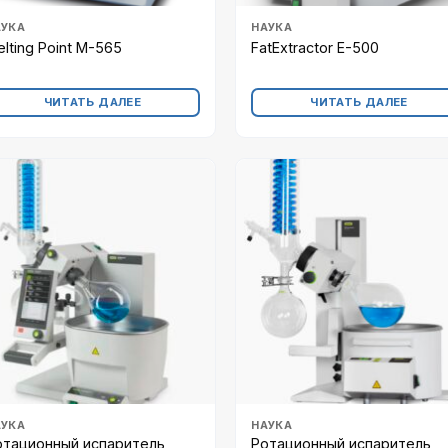
АУКА
НАУКА
lting Point M-565
FatExtractor E-500
ЧИТАТЬ ДАЛЕЕ
ЧИТАТЬ ДАЛЕЕ
АУКА
НАУКА
отационный испаритель
Ротационный испаритель