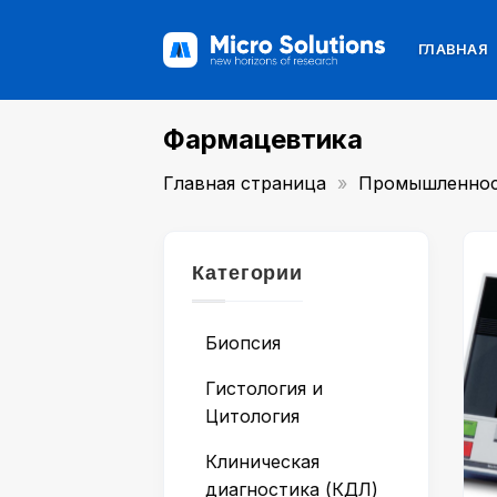
Skip
to
ГЛАВНАЯ
content
Фармацевтика
Главная страница
»
Промышленнос
Категории
Биопсия
Гистология и
Цитология
Клиническая
диагностика (КДЛ)