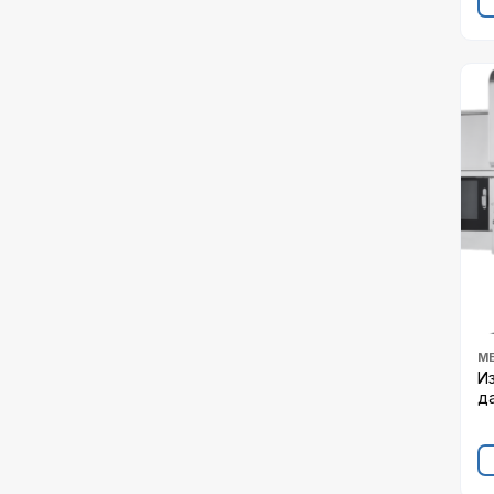
М
И
д