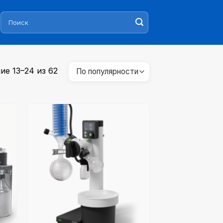
Искать:
Сортировка:
е 13–24 из 62
по
популярности