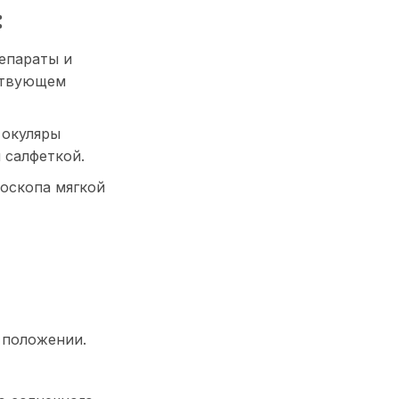
:
епараты и
ствующем
 окуляры
 салфеткой.
оскопа мягкой
 положении.