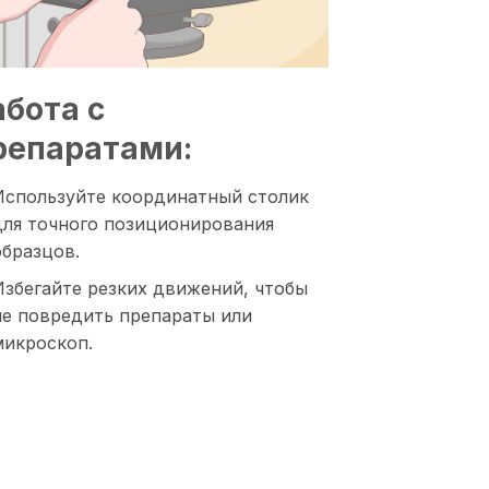
абота с
репаратами:
Используйте координатный столик
для точного позиционирования
образцов.
Избегайте резких движений, чтобы
не повредить препараты или
микроскоп.