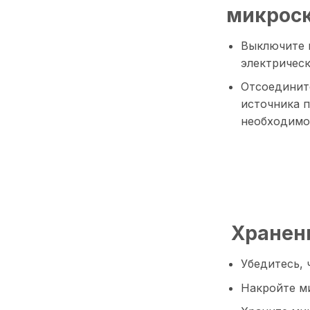
микроск
Выключите и
электричес
Отсоединит
источника п
необходимо
Хранени
Убедитесь, 
Накройте м