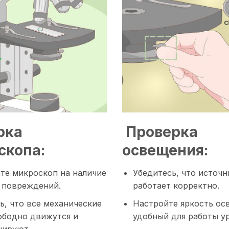
рка
Проверка
скопа:
освещения:
е микроскоп на наличие
Убедитесь, что источн
 повреждений.
работает корректно.
ь, что все механические
Настройте яркость ос
ободно движутся и
удобный для работы у
нируют.