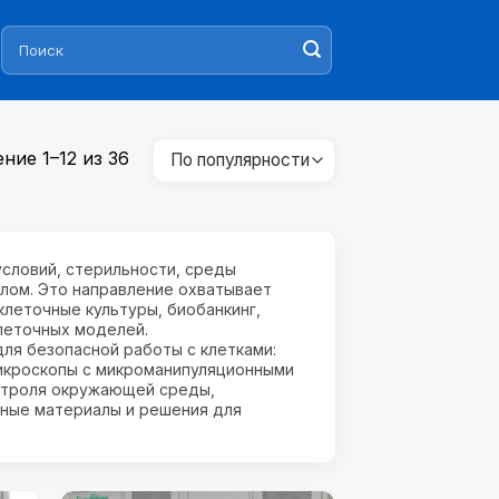
Искать:
Сортировка:
ние 1–12 из 36
по
популярности
словий, стерильности, среды
алом. Это направление охватывает
леточные культуры, биобанкинг,
леточных моделей.
ля безопасной работы с клетками:
микроскопы с микроманипуляционными
онтроля окружающей среды,
ные материалы и решения для