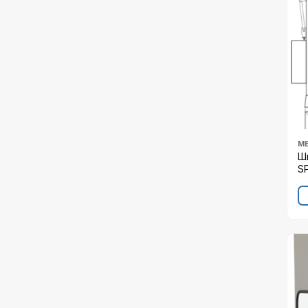
М
Ш
S