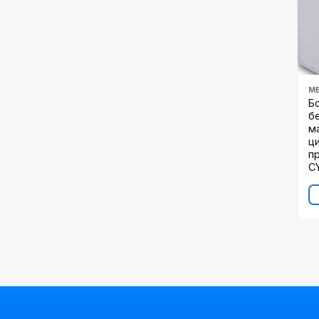
М
Б
бе
м
ц
п
C