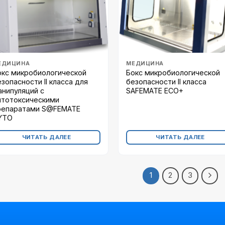
ЕДИЦИНА
МЕДИЦИНА
окс микробиологической
Бокс микробиологической
зопасности II класса для
безопасности II класса
анипуляций с
SAFEMATE ECO+
итотоксическими
репаратами S@FEMATE
YTO
ЧИТАТЬ ДАЛЕЕ
ЧИТАТЬ ДАЛЕЕ
1
2
3