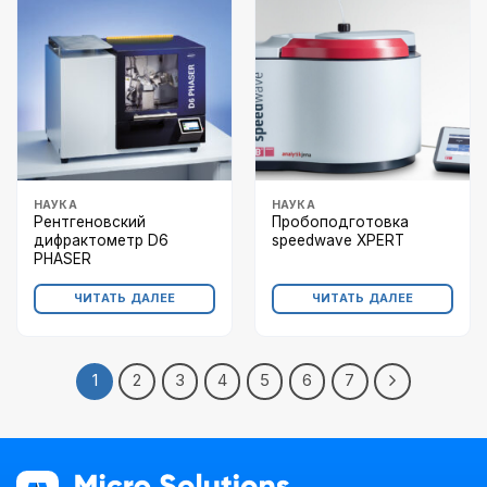
НАУКА
НАУКА
Рентгеновский
Пробоподготовка
дифрактометр D6
speedwave XPERT
PHASER
ЧИТАТЬ ДАЛЕЕ
ЧИТАТЬ ДАЛЕЕ
1
2
3
4
5
6
7