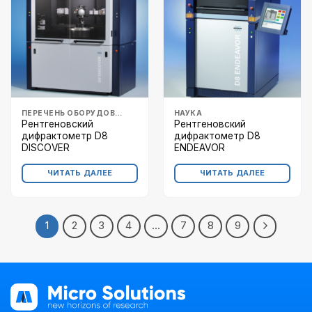
ПЕРЕЧЕНЬ ОБОРУДОВАНИЯ
НАУКА
Рентгеновский
Рентгеновский
дифрактометр D8
дифрактометр D8
DISCOVER
ENDEAVOR
ЧИТАТЬ ДАЛЕЕ
ЧИТАТЬ ДАЛЕЕ
1
2
3
4
…
7
8
9