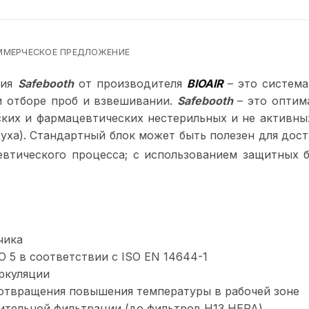
ММЕРЧЕСКОЕ ПРЕДЛОЖЕНИЕ
ния
Safebooth
от производителя
BIOAIR
– это систем
и отборе проб и взвешивании.
Safebooth
– это оптим
ских и фармацевтических нестерильных и не активны
уха). Стандартный блок может быть полезен для дос
втического процесса; с использованием защитных 
чика
O 5 в соответствии с ISO EN 14644-1
ркуляции
отвращения повышения температуры в рабочей зоне
ительной фильтрации (до фильтров H13 HEPA)