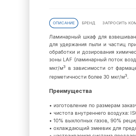
ОПИСАНИЕ
БРЕНД
ЗАПРОСИТЬ КО
Ламинарный шкаф для взвешива
для удержания пыли и частиц пр
обработки и дозирования химиче
зоны LAF (ламинарный поток возд
3
мкг/м
в зависимости от фармаце
3
герметичности более 30 мкг/м
.
Преимущества
• изготовление по размерам заказ
• чистота внутреннего воздуха: IS
• 10% выхлопных газов, 90% реци
• охлаждающий змеевик для пред
• настраиваемая система предвар