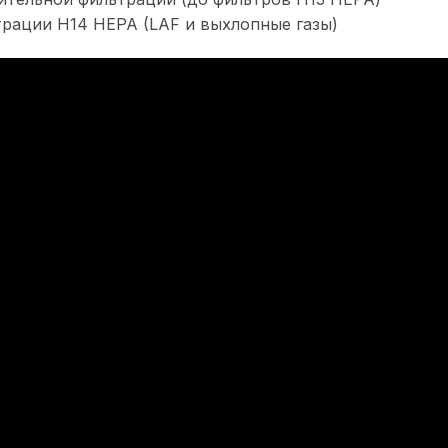
трации H14 HEPA (LAF и выхлопные газы)