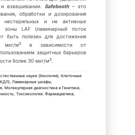
 и взвешивании.
Safebooth
– это
вания, обработки и дозирования
х нестерильных и не активных
и зоны LAF (ламинарный поток
ет быть полезен для достижения
3
 мкг/м
в зависимости от
спользованием защитных барьеров
3
ости более 30 мкг/м
.
Естественные науки (биология)
,
Клеточные
(КДЛ)
,
Ламинарные шкафы
,
я
,
Молекулярная диагностика и Генетика
,
нность
,
Токсикология
,
Фармацевтика
,