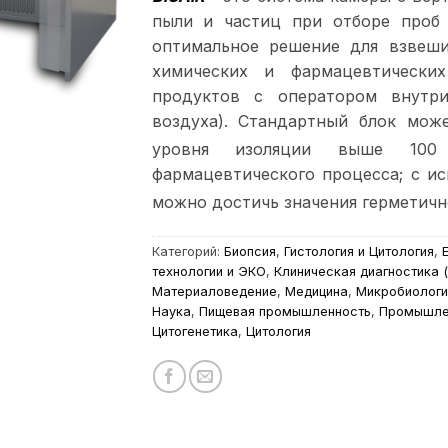
пыли и частиц при отборе проб
оптимальное решение для взвеши
химических и фармацевтически
продуктов с оператором внутр
воздуха). Стандартный блок мож
уровня изоляции выше 100
фармацевтического процесса; с и
можно достичь значения герметичн
Категорий:
Биопсия
,
Гистология и Цитология
,
технологии и ЭКО
,
Клиническая диагностика 
Материаловедение
,
Медицина
,
Микробиологи
Наука
,
Пищевая промышленность
,
Промышле
Цитогенетика
,
Цитология