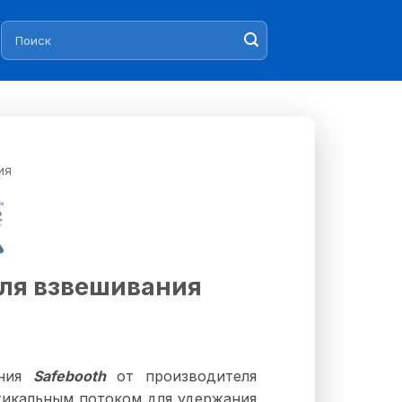
Искать:
ия
ля взвешивания
ания
Safebooth
от производителя
ртикальным потоком для удержания