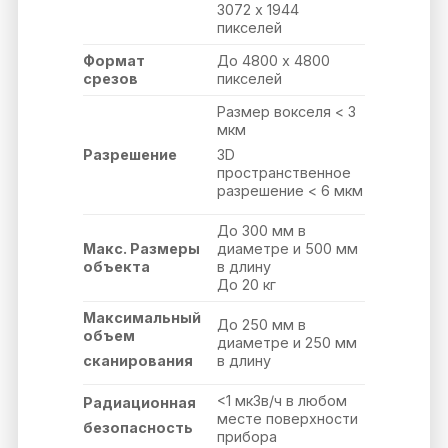
3072 x 1944
пикселей
Формат
До 4800 x 4800
срезов
пикселей
Размер вокселя < 3
мкм
Разрешение
3D
пространственное
разрешение < 6 мкм
До 300 мм в
Макс. Размеры
диаметре и 500 мм
объекта
в длину
До 20 кг
Максимальный
До 250 мм в
объем
диаметре и 250 мм
в длину
сканирования
<1 мкЗв/ч в любом
Радиационная
месте поверхности
безопасность
прибора