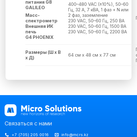
питания
G8
400–480 VAC (±10%), 50–60
GALILEO
Гц, 32 A, 7 кВА, 1 фаз + N или
2 фаз, заземление
Масс-
230 VAC, 50–60 Гц, 250 ВА
спектрометр
230 VAC, 50–60 Гц, 1500 ВА
Внешняя ИК
230 VAC, 50–60 Гц, 2200 ВА
печь
G4 PHOENIX
Размеры (Ш x В
64 cм x 48 cм x 77 cм
x Д)
Связаться с нами
+7 (705) 205 0016
info@mcrs.kz