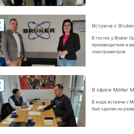
0
Встреча с Bruke
р
В гостях у Bruker 
производителя и м
спектрометров
0
р
В офисе Möller 
В ходе встречи с M
был сделан на раз