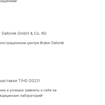
асыщенным
r Daltonik GmbH & Co. KG
нстрационном центре Bruker Daltonik
выставки TIHE-2022!
но и успешно заявлять о себе на
едицинских лабораторий!