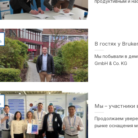
продуктивным и н
2
й
В гостях у Bruke
Мы побывали в демо
GmbH & Co. KG
5
р
Мы – участники 
Продолжаем уверен
рынке оснащения м