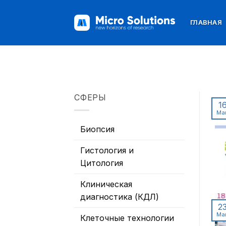
Skip
to
ГЛАВНАЯ
content
СФЕРЫ
1
Ма
Биопсия
Гистология и
Цитология
Клиническая
диагностика (КДЛ)
2
Ма
Клеточные технологии