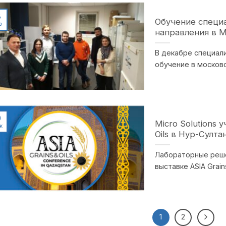
8
Обучение специ
в
направления в 
В декабре специал
обучение в москов
0
Micro Solutions 
к
Oils в Нур-Султа
Лабораторные решен
выставке ASIA Grains 
1
2