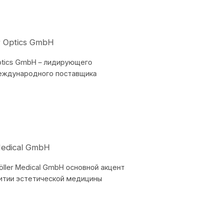
r Optics GmbH
Optics GmbH – лидирующего
еждународного поставщика
Medical GmbH
öller Medical GmbH основной акцент
витии эстетической медицины