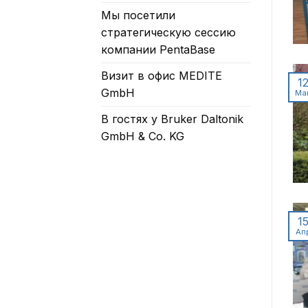
Мы посетили
стратегическую сессию
компании PentaBase
Визит в офис MEDITE
1
GmbH
Ма
В гостях у Bruker Daltonik
GmbH & Co. KG
1
Ап