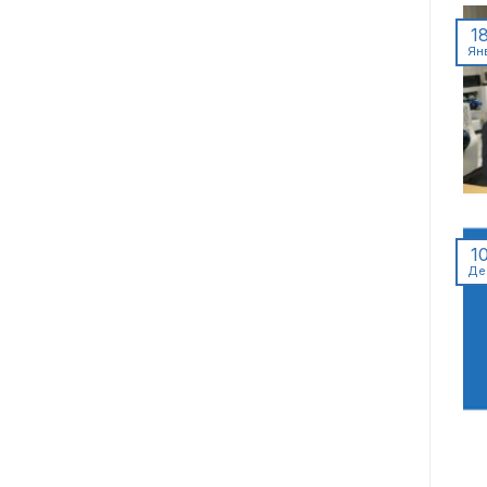
1
Ян
1
Де