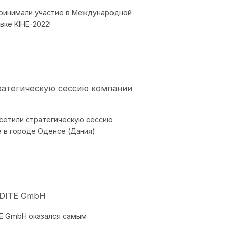
 принимали участие в Международной
ке KIHE-2022!
ратегическую сессию компании
осетили стратегическую сессию
 в городе Оденсе (Дания).
EDITE GmbH
TE GmbH оказался самым