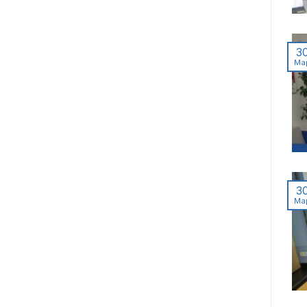
3
Ма
3
Ма