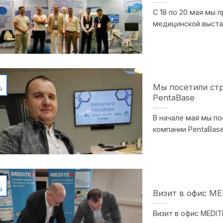
С 18 по 20 мая мы
медицинской выстав
2
Мы посетили ст
й
PentaBase
В начале мая мы п
компании PentaBase
2
й
Визит в офис M
Визит в офис MEDI