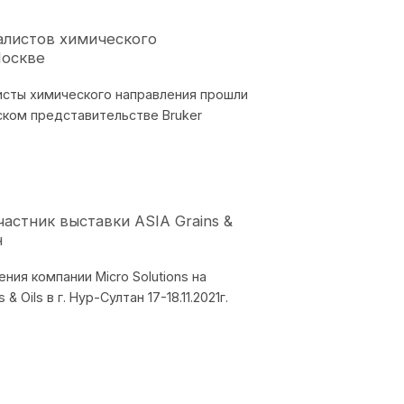
алистов химического
Москве
исты химического направления прошли
ском представительстве Bruker
участник выставки ASIA Grains &
н
ия компании Miсro Solutions на
& Oils в г. Нур-Султан 17-18.11.2021г.