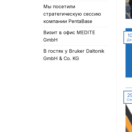
Мы посетили
стратегическую сессию
компании PentaBase
Визит в офис MEDITE
1
GmbH
Де
В гостях у Bruker Daltonik
GmbH & Co. KG
2
Се