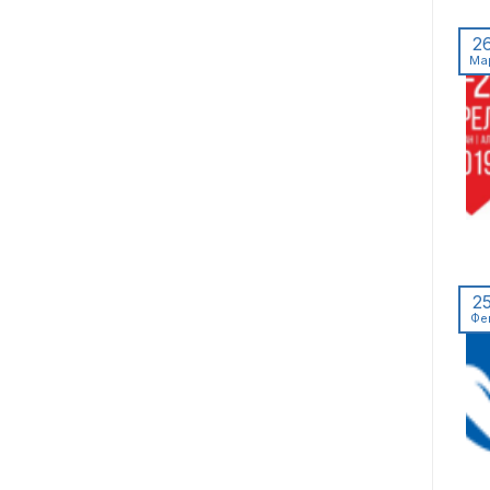
2
Ма
2
Фе