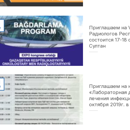
5
Приглашаем на V
т
Радиологов Респ
состоится 17-18 
Султан
1
Приглашаем на 
т
«Лабораторная 
лечения инфекц
октября 2019г. 