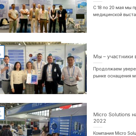
С 18 по 20 мая мы
медицинской выстав
5
р
Мы – участники 
Продолжаем уверен
рынке оснащения м
6
Micro Solutions 
р
2022
Компания Micro Sol