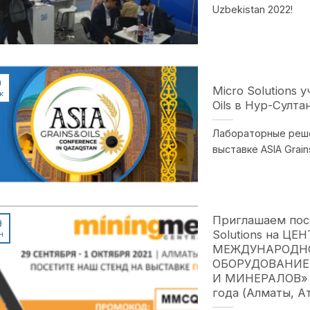
Uzbekistan 2022!
0
Micro Solutions 
к
Oils в Нур-Султа
Лабораторные решен
выставке ASIA Grains 
Приглашаем пос
9
Solutions на Ц
н
МЕЖДУНАРОДНО
ОБОРУДОВАНИЕ
И МИНЕРАЛОВ» с
года (Алматы, А