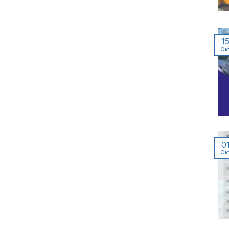
1
Ок
0
Ок