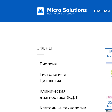
Skip
to
ГЛАВНАЯ
content
СФЕРЫ
1
Ма
Биопсия
Гистология и
Цитология
Клиническая
диагностика (КДЛ)
2
Ма
Клеточные технологии