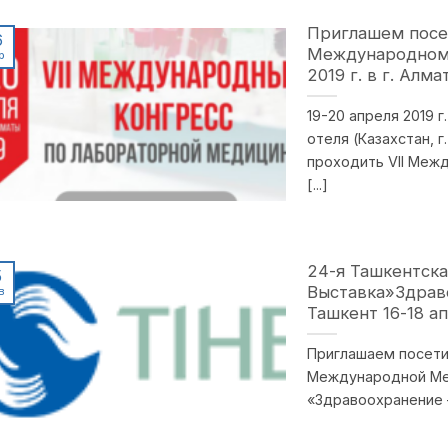
Приглашем посет
6
Международном 
р
2019 г. в г. Алма
19-20 апреля 2019 
отеля (Казахстан, г
проходить VII Меж
[...]
24-я Ташкентск
5
Выставка»Здраво
в
Ташкент 16-18 а
Приглашаем посети
Международной Ме
«Здравоохранение —