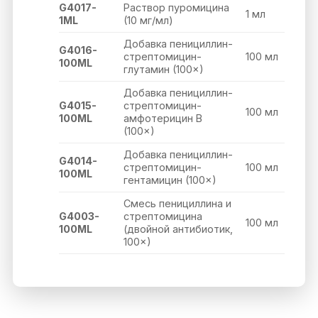
G4017-
Раствор пуромицина
1 мл
1ML
(10 мг/мл)
Добавка пенициллин-
G4016-
стрептомицин-
100 мл
100ML
глутамин (100×)
Добавка пенициллин-
G4015-
стрептомицин-
100 мл
100ML
амфотерицин B
(100×)
Добавка пенициллин-
G4014-
стрептомицин-
100 мл
100ML
гентамицин (100×)
Смесь пенициллина и
G4003-
стрептомицина
100 мл
100ML
(двойной антибиотик,
100×)