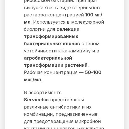
рибосомой бактерий. Препарат
выпускается в виде стерильного
раствора концентрацией
100 мг/
мл
. Используется в молекулярной
биологии для
селекции
трансформированных
бактериальных клонов
с геном
устойчивости к канамицину и в
агробактериальной
трансформации растений
.
Рабочая концентрация —
50–100
мкг/мл
.
В ассортименте
Servicebio
представлены
различные антибиотики и их
комбинации, предназначенные
для предотвращения микробной
контаминации клеточных культур.