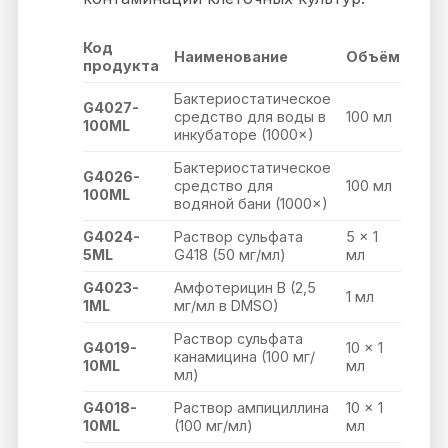
Код
Наименование
Объём
продукта
Бактериостатическое
G4027-
средство для воды в
100 мл
100ML
инкубаторе (1000×)
Бактериостатическое
G4026-
средство для
100 мл
100ML
водяной бани (1000×)
G4024-
Раствор сульфата
5 × 1
5ML
G418 (50 мг/мл)
мл
G4023-
Амфотерицин B (2,5
1 мл
1ML
мг/мл в DMSO)
Раствор сульфата
G4019-
10 × 1
канамицина (100 мг/
10ML
мл
мл)
G4018-
Раствор ампициллина
10 × 1
10ML
(100 мг/мл)
мл