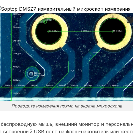
Проводите измерения прямо на экране микроскопа
 беспроводную мышь, внешний монитор и персональ
з встроенный USB порт на флэш-накопитель или жестк