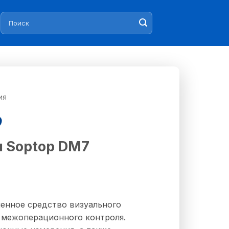
Искать:
ия
 Soptop DM7
енное средство визуального
, межоперационного контроля.