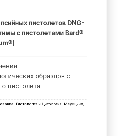
опсийных пистолетов DNG-
тимы с пистолетами Bard®
um®)
чения
огических образцов с
го пистолета
ование
,
Гистология и Цитология
,
Медицина
,