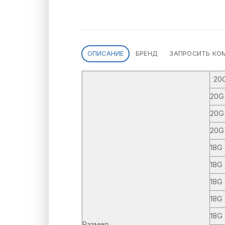
ОПИСАНИЕ
БРЕНД
ЗАПРОСИТЬ КО
20G
20G 
20G
20G
18G 
18G 
18G 
18G
18G
Размер