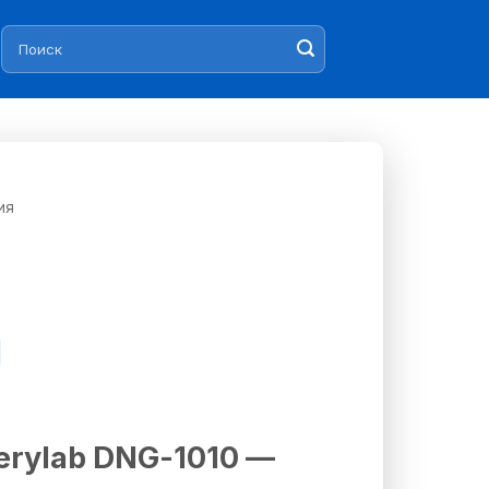
Искать:
ия
erylab DNG-1010 —